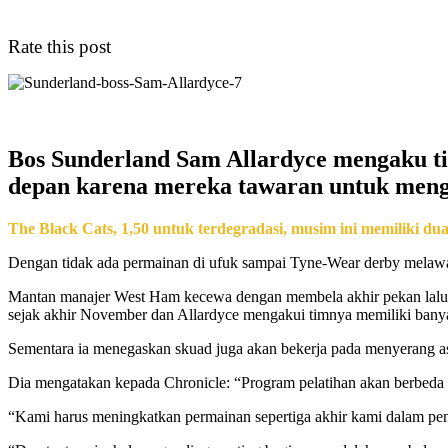
Rate this post
Bos Sunderland Sam Allardyce mengaku tim
depan karena mereka tawaran untuk meng
The Black Cats, 1,50 untuk terdegradasi, musim ini memiliki d
Dengan tidak ada permainan di ufuk sampai Tyne-Wear derby melawa
Mantan manajer West Ham kecewa dengan membela akhir pekan lalu t
sejak akhir November dan Allardyce mengakui timnya memiliki banya
Sementara ia menegaskan skuad juga akan bekerja pada menyerang a
Dia mengatakan kepada Chronicle: “Program pelatihan akan berbeda 
“Kami harus meningkatkan permainan sepertiga akhir kami dalam pengir