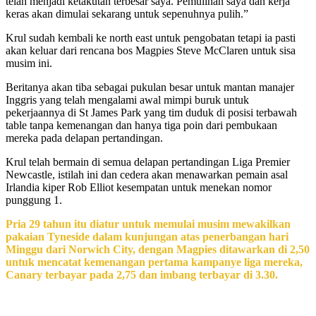
telah menjadi ketakutan terbesar saya. Pemulihan saya dan kerja
keras akan dimulai sekarang untuk sepenuhnya pulih.”
Krul sudah kembali ke north east untuk pengobatan tetapi ia pasti
akan keluar dari rencana bos Magpies Steve McClaren untuk sisa
musim ini.
Beritanya akan tiba sebagai pukulan besar untuk mantan manajer
Inggris yang telah mengalami awal mimpi buruk untuk
pekerjaannya di St James Park yang tim duduk di posisi terbawah
table tanpa kemenangan dan hanya tiga poin dari pembukaan
mereka pada delapan pertandingan.
Krul telah bermain di semua delapan pertandingan Liga Premier
Newcastle, istilah ini dan cedera akan menawarkan pemain asal
Irlandia kiper Rob Elliot kesempatan untuk menekan nomor
punggung 1.
Pria 29 tahun itu diatur untuk memulai musim mewakilkan
pakaian Tyneside dalam kunjungan atas penerbangan hari
Minggu dari Norwich City, dengan Magpies ditawarkan di 2,50
untuk mencatat kemenangan pertama kampanye liga mereka,
Canary terbayar pada 2,75 dan imbang terbayar di 3.30.