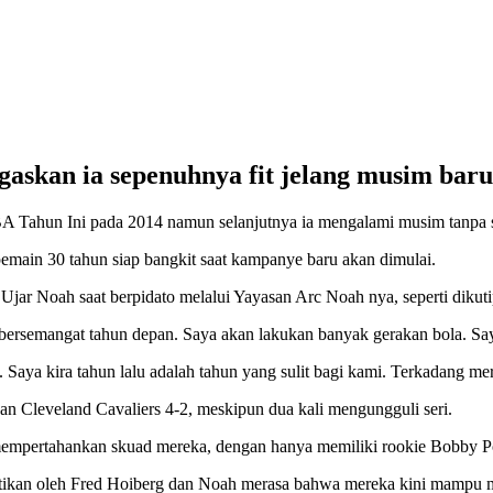
askan ia sepenuhnya fit jelang musim baru 
Tahun Ini pada 2014 namun selanjutnya ia mengalami musim tanpa se
main 30 tahun siap bangkit saat kampanye baru akan dimulai.
,” Ujar Noah saat berpidato melalui Yayasan Arc Noah nya, seperti diku
 bersemangat tahun depan. Saya akan lakukan banyak gerakan bola. Sa
. Saya kira tahun lalu adalah tahun yang sulit bagi kami. Terkadang me
kan Cleveland Cavaliers 4-2, meskipun dua kali mengungguli seri.
mempertahankan skuad mereka, dengan hanya memiliki rookie Bobby Po
antikan oleh Fred Hoiberg dan Noah merasa bahwa mereka kini mampu 