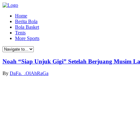
Home
Berita Bola
Bola Basket
Tenis
More Sports
Noah “Siap Unjuk Gigi” Setelah Berjuang Musim La
By
DaFa._.OlAhRaGa