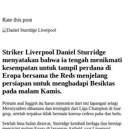
Rate this post
Striker Liverpool Daniel Sturridge
menyatakan bahwa ia tengah menikmati
kesempatan untuk tampil perdana di
Eropa bersama the Reds menjelang
persiapan untuk menghadapi Besiktas
pada malam Kamis.
Pemain asal Inggris itu harus menonton dari sisi lapangan selagi
Merseysiders dihantam dan tersingkir dari Liga Champion di fase
grup, setelah terpaksa tidak bermain karena cedera paha dan betis.
Setelah lima bulan dirawat, Sturridge kembali berlaga dan bersiap
mencicipi malam Eropa di lapangan Anfield, saat Liverpool